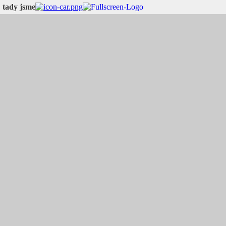
tady jsme
tady jsme:
50.201940
,
17.045656